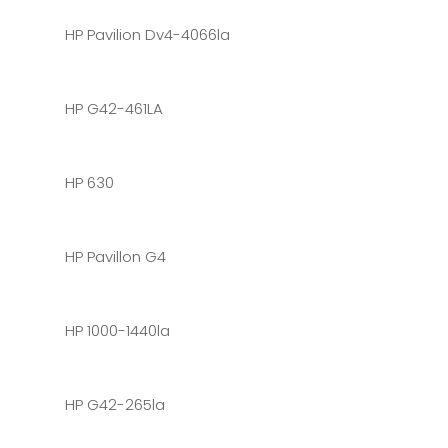
HP Pavilion Dv4-4066la
HP G42-461LA
HP 630
HP Pavillon G4
HP 1000-1440la
HP G42-265la