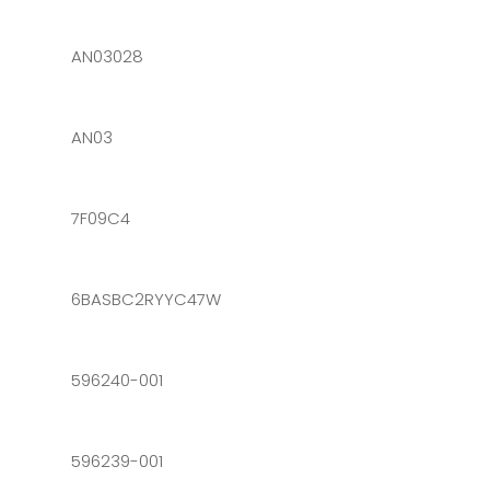
AN03028
AN03
7F09C4
6BASBC2RYYC47W
596240-001
596239-001