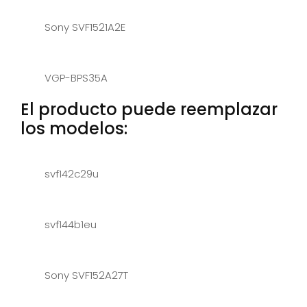
Sony SVF1521A2E
VGP-BPS35A
El producto puede reemplazar
los modelos:
svf142c29u
svf144b1eu
Sony SVF152A27T