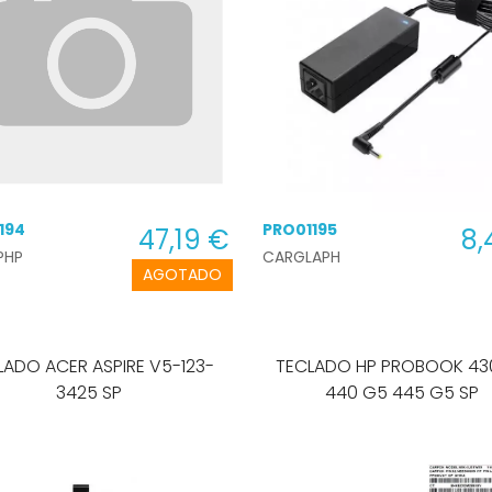
CARGADOR ORDENADOR PORTATIL
CARGADOR ORDENADOR PORTATIL MICROSOFT
CARGADOR ORDENADOR PORTATIL MACBOOK
CARGADOR ORDENADOR PORTATIL SAMSUNG
CARGADOR ORDENADOR PORTATIL TOSHIBA
COOLER ORDENADOR PORTATIL
TECLADO ORDENADOR PORTATIL
194
PRO01195
47,19 €
8,
PHP
CARGLAPH
AGOTADO
LADO ACER ASPIRE V5-123-
TECLADO HP PROBOOK 430 G5
3425 SP
440 G5 445 G5 SP