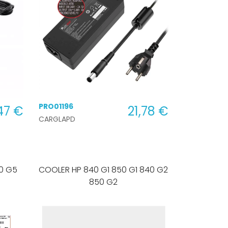
FLEX VIDEO ORDENADOR PORTATIL
PRO01196
47 €
21,78 €
CARGLAPD
COOLER HP 840 G1 850 G1 840 G2
850 G2