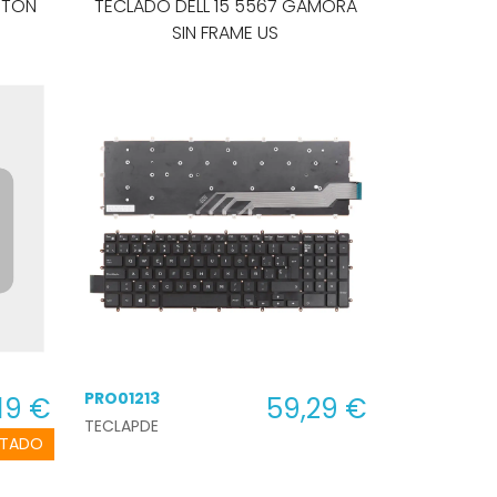
OTON
TECLADO DELL 15 5567 GAMORA
SIN FRAME US
PRO01213
19 €
59,29 €
TECLAPDE
TADO