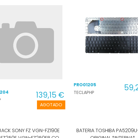
PRO01205
59,
1204
TECLAPHP
139,15 €
P
AGOTADO
Y FZ VGN-FZ190E
BATERIA TOSHIBA PA5209U-1BRS
FZ250E VGN-FZ250EB CON
ORIGINAL *INTERNA*