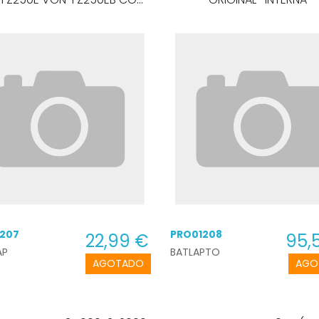
CABLE
207
PRO01208
22,99 €
95,
AP
BATLAPTO
AGOTADO
AGO