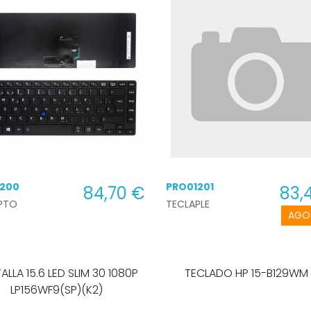
1200
PRO01201
84,70 €
83,
PTO
TECLAPLE
AGO
ALLA 15.6 LED SLIM 30 1080P
TECLADO HP 15-B129WM
LP156WF9(SP)(K2)