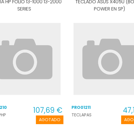
IA HP FOLIO 13-1000 13-2000
TECLADO ASUS X405U (B
SERIES
POWER EN SP)
210
PRO01211
107,69 €
47,
PHP
TECLAPAS
AGOTADO
AGO