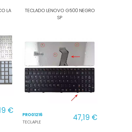
CO LA
TECLADO LENOVO G500 NEGRO
SP
19 €
PRO01216
47,19 €
TECLAPLE