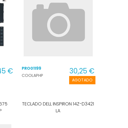
PRO01199
45 €
30,25 €
COOLAPHP
AGOTADO
575
TECLADO DELL INSPIRON 14Z-D3421
P
LA