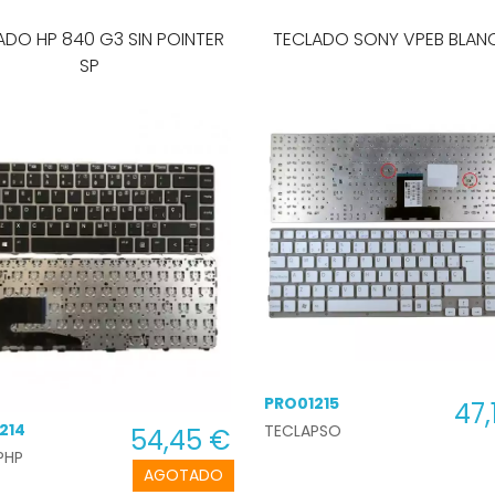
ADO HP 840 G3 SIN POINTER
TECLADO SONY VPEB BLAN
SP
PRO01215
47,
214
TECLAPSO
54,45 €
PHP
AGOTADO