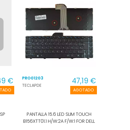
PRO01203
49 €
47,19 €
TECLAPDE
TADO
AGOTADO
 SP
PANTALLA 15.6 LED SLIM TOUCH
B156XTT01.1 H/W:2A F/W:1 FOR DELL