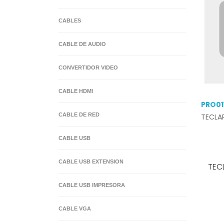
CABLES
BATERIAS ORDENADOR PORTATIL
CABLE DE AUDIO
CONVERTIDOR VIDEO
CABLE HDMI
PRO01
CABLE DE RED
TECLA
CABLE USB
CABLE USB EXTENSION
TEC
CABLE USB IMPRESORA
CABLE VGA