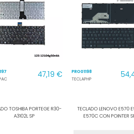
197
PRO01198
47,19 €
54,
PAC
TECLAPHP
ADO TOSHIBA PORTEGE R30-
TECLADO LENOVO E570 E
A3102L SP
E570C CON POINTER S