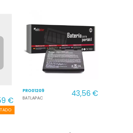
PRO01209
43,56 €
BATLAPAC
59 €
TADO