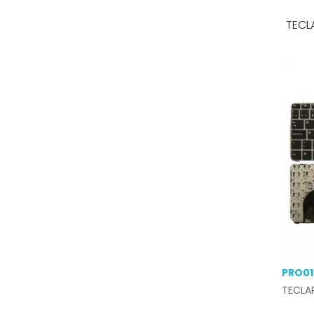
TECL
PRO01
TECLA