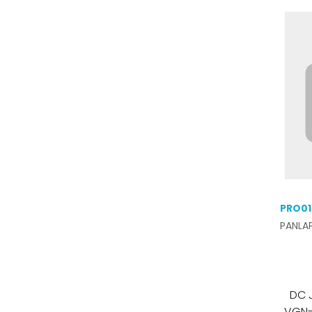
PRO0
PANLA
DC JACK SON
VGN-