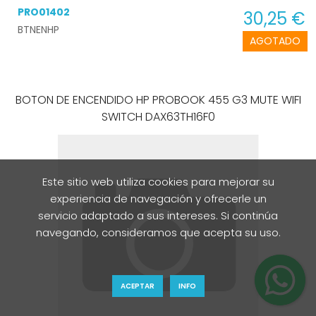
PRO01402
30,25 €
BTNENHP
AGOTADO
BOTON DE ENCENDIDO HP PROBOOK 455 G3 MUTE WIFI
SWITCH DAX63TH16F0
Este sitio web utiliza cookies para mejorar su
experiencia de navegación y ofrecerle un
servicio adaptado a sus intereses. Si continúa
navegando, consideramos que acepta su uso.
ACEPTAR
INFO