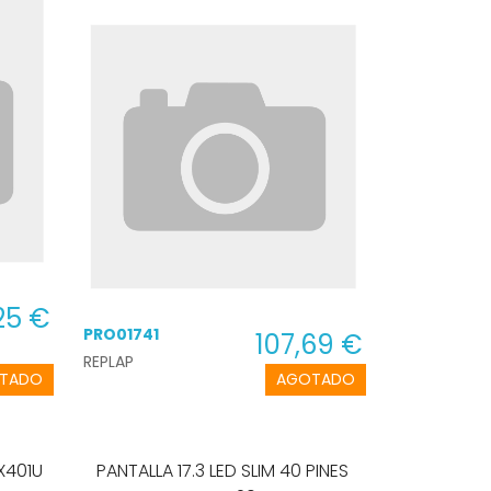
25 €
PRO01741
107,69 €
REPLAP
TADO
AGOTADO
X401U
PANTALLA 17.3 LED SLIM 40 PINES