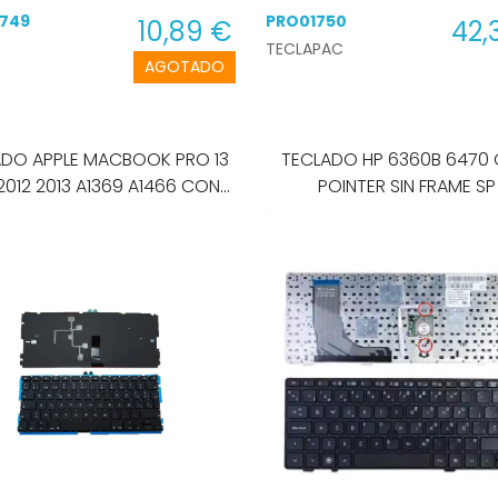
749
PRO01750
10,89 €
42,
TECLAPAC
AGOTADO
O APPLE MACBOOK PRO 13
TECLADO HP 6360B 6470
 2012 2013 A1369 A1466 CON
POINTER SIN FRAME SP
BACKLIGTH SIN FRAME SP