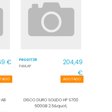
PRO01738
69 €
204,49
PANLAP
€
TADO
AGOTADO
 15-AB
DISCO DURO SOLIDO HP S700
500GB 2.5&quot;