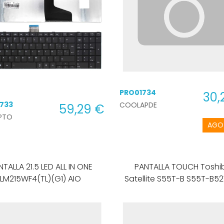
CARGADOR ORDENADOR PORTATIL
CARGADOR ORDENADOR PORTATIL MICROSOFT
CARGADOR ORDENADOR PORTATIL MACBOOK
CARGADOR ORDENADOR PORTATIL SAMSUNG
CARGADOR ORDENADOR PORTATIL TOSHIBA
COOLER ORDENADOR PORTATIL
TECLADO ORDENADOR PORTATIL
PRO01734
30,
733
COOLAPDE
59,29 €
PTO
AGO
ALLA 21.5 LED ALL IN ONE
PANTALLA TOUCH Toshi
LM215WF4(TL)(G1) AIO
Satellite S55T-B S55T-B5
de 14 pulgadas