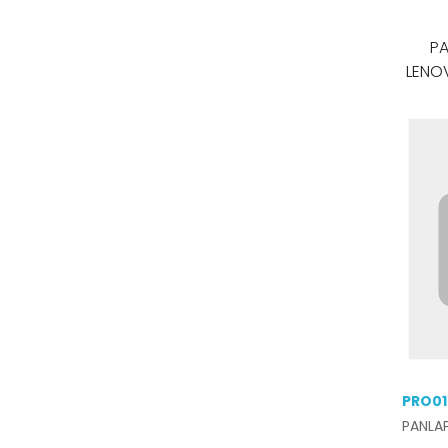
PA
LENO
PRO01
PANLA