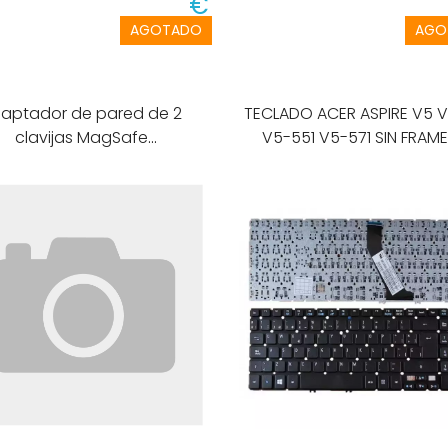
€
AGOTADO
AGO
aptador de pared de 2
TECLADO ACER ASPIRE V5 V5-531
clavijas MagSafe
quot;Duckhead&quot;