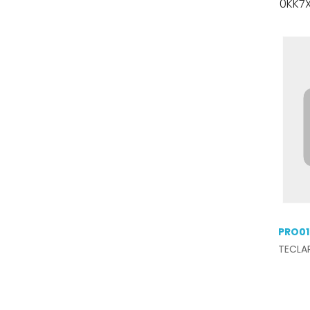
0KK7X
PRO01
TECLA