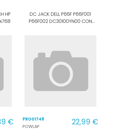
CH HP
DC JACK DELL P66F P66F001
6x768
P66F002 DC30100YN00 CON
CABLE
PRO01748
39 €
22,99 €
POWLAP