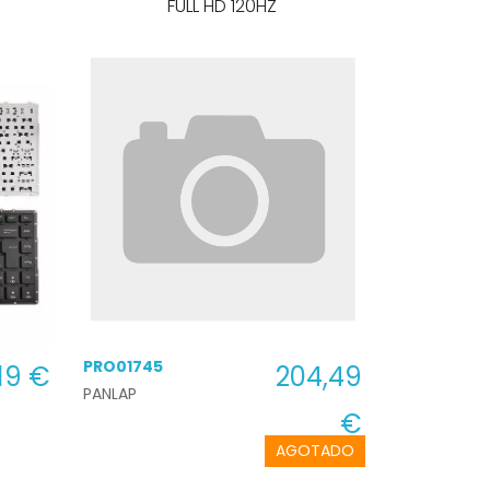
FULL HD 120HZ
PRO01745
19 €
204,49
PANLAP
€
AGOTADO