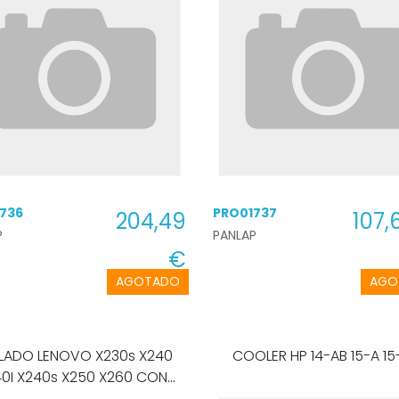
736
PRO01737
204,49
107,
P
PANLAP
€
AGOTADO
AGO
LADO LENOVO X230s X240
COOLER HP 14-AB 15-A
40I X240s X250 X260 CON
POINTER US