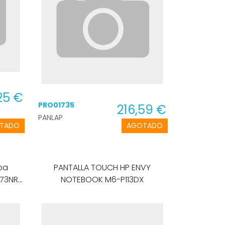
FLEX VIDEO ORDENADOR PORTATIL
25 €
PRO01735
216,59 €
PANLAP
TADO
AGOTADO
ba
PANTALLA TOUCH HP ENVY
273NR
NOTEBOOK M6-P113DX