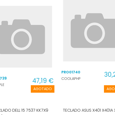
PRO01740
30,
739
COOLAPHP
47,19 €
PLE
AGOTADO
AGO
LADO DELL 15 7537 KK7X9
TECLADO ASUS X401 X401A 